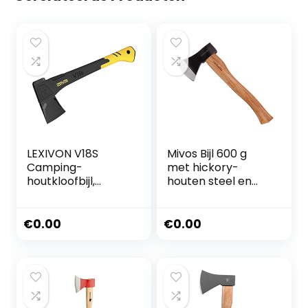
LEXIVON V18S
Mivos Bijl 600 g
Camping-
met hickory-
houtkloofbijl,
houten steel en
kloofbijl, 45,7 cm
lemmet van
(18 inch),
koolstofstaal –
ergonomische
handbijl voor tuin
€
0.00
€
0.00
handgreep, lichte
en bos – kleine en
handgreep van
compacte
glasvezel,
universele bijl –
draagbare
kloofbijl met
beschermende
gelakt houten
schede inclusief
handvat