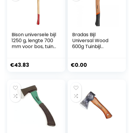
(LX-V18S)
Bison universele bijl
Bradas Bijl
1250 g, lengte 700
Universal Wood
mm voor bos, tuin
600g Tuinbijl
en outdoor, 02-02-
Waldaxt KT-
221200
TEX1060 5129
€
43.83
€
0.00