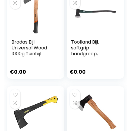
Bradas Bijl
Toolland Bijl,
Universal Wood
softgrip
1000g Tuinbijl
handgreep,
Waldaxt KT-1100
kopgewicht 2 kg,
5143
87 cm
€
0.00
€
0.00