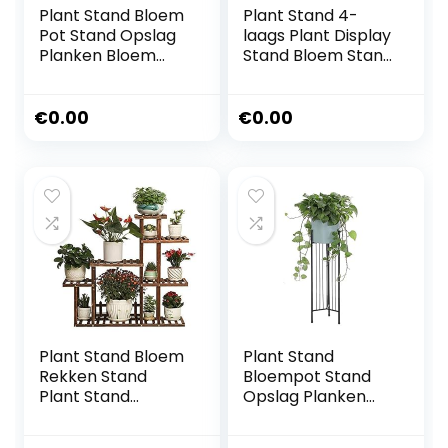
Plant Stand Bloem
Plant Stand 4-
Pot Stand Opslag
laags Plant Display
Planken Bloem
Stand Bloem Stand
Stand Eenheid
Bamboe Frame
Pottenrek 5 Tier
Bloem
Planten Pot
Trappenkast
€
0.00
€
0.00
Houder Natuurlijke
Balkon Vouwen
Hardhout
Frame Bloem Pot
Creatieve
Opslag Rack
Boekenplank
(Breedte Kleur)
Ideaal Tuinhouders
Multilayer
Gift voor Indoor
Tuin Decor Living
Ro
Plant Stand Bloem
Plant Stand
Rekken Stand
Bloempot Stand
Plant Stand
Opslag Planken
Planter Bloempot
Smeedijzeren
Houder
Bloempothouder