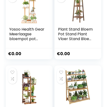
Yosoo Health Gear
Plant Stand Bloem
Meerlaagse
Pot Stand Plant
bloempot pot
Vloer Stand Bloem
standaard rek van
Pot Houder Bonsai
grenenhout
Display Plank
pothouder rek
Opbergplanken
€
0.00
€
0.00
bonsai-display tuin
Pottenrek
patio balkon,
Natuurlijke
woonkamer,
Hardhout 3 Tier
voorraad rek, holle
Draagbare
planken
Moderne Home
Decor voor Balkon
Outdoor
Woonkamer