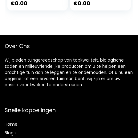
Ingemaakte Rack
Potted Rack
€
0.00
€
0.00
Stands voor Indoor
Kruidplank Nordic
Outdoor Tuin Patio
Planken Bloempot
Woonkamer
Home Decor voor
Bonsai Decoratie
Indoor Balkon
Display Plank
Woonkamer
90CM
Indoor
Over Ons
Wij bieden tuingereedschap van topkwaliteit, biologische
zaden en milieuvriendelijke producten om u te helpen een
prachtige tuin aan te leggen en te onderhouden. Of u nu een
beginner of een ervaren tuinman bent, wij zijn er om uw
passie voor kweken te ondersteunen
Snelle koppelingen
Home
Blog
s