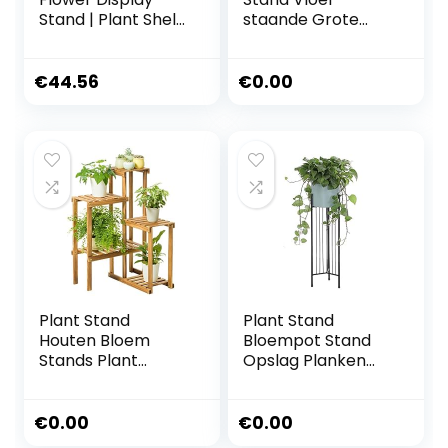
Stand | Plant Shelf
staande Grote
| Succulent Plant
Capaciteit Display
Rack | Flower Pot
Potten Houder
Stand Safe Space
Woonkamer
€
44.56
€
0.00
Saving Effortless
Balkon Waterdicht
Setup And
Bloemen Rack in
Enhanced Plant
Indoor 40 × 20 ×
Growth Perfect
140 cm
For Women Who
Hate Assembly
Plant Stand
Plant Stand
Houten Bloem
Bloempot Stand
Stands Plant
Opslag Planken
Display Stand
Smeedijzeren
Houten Pot Plank
Bloempothouder
Opbergrek Buiten
Potted Rack
€
0.00
€
0.00
Binnen Multi-layer
Kruidplank Nordic