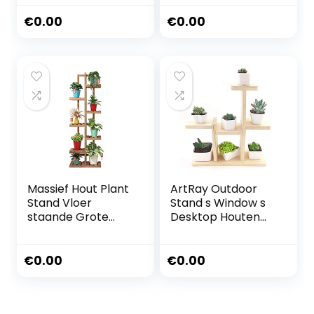
Bloempothouder
Display Rack Tuin
Potted Rack
Thuis Bloem
€
0.00
€
0.00
Kruidplank Nordic
Balkon Plank
Planken Bloempot
Ladder
Home Decor voor
Display(Licht
Indoor Balkon
Bruin) Multilayer
Woonkamer
Indoor
Massief Hout Plant
ArtRay Outdoor
Stand Vloer
Stand s Window s
staande Grote
Desktop Houten
Capaciteit Display
Bloempot Stand
Potten Houder
Indoor Balkon
Woonkamer
Vrijstaande Plant
€
0.00
€
0.00
Balkon Waterdicht
Stand Kantoor
Bloemen Rack in
Bureau2 Stijlen
Indoor 40 × 20 ×