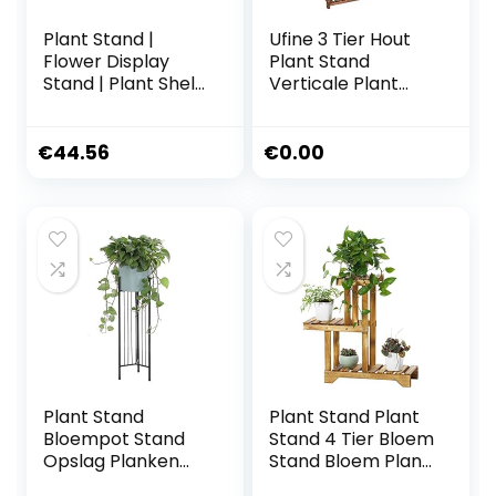
Plant Stand |
Ufine 3 Tier Hout
Flower Display
Plant Stand
Stand | Plant Shelf
Verticale Plant
| Succulent Plant
Dislay Plank Indoor
Rack | Flower Pot
Ourdoor Plant
Stand Safe Space
Rack, Balkon
€
44.56
€
0.00
Saving Effortless
Woonkamer,
Setup And
Keuken, Veranda
Enhanced Plant
Organizer Planten
Growth Perfect
Houder
For Women Who
Hate Assembly
Plant Stand
Plant Stand Plant
Bloempot Stand
Stand 4 Tier Bloem
Opslag Planken
Stand Bloem Plank
Smeedijzeren
Houten Bloem