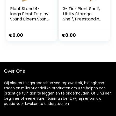
Plant Stand 4-
3- Tier Plant Shelf,
laags Plant Display
Utility Storage
Stand Bloem Stand
Shelf, Freestanding
Bamboe Frame
Floor To Floor
Bloem
Plant Stand, Tall
Trappenkast
Plant Display
€
0.00
€
0.00
Balkon Vouwen
Stand Indoor For
Frame Bloem Pot
Multiple, Flower
Opslag Rack
Shelves For
(Breedte Kleur)
Multilayer
Over Ons
Wij bieden tuingereedschap van topkwaliteit, biologische
zaden en milieuvriendelijke producten om u te helpen een
prachtige tuin aan te leggen en te onderhouden. Of u nu een
beginner of een ervaren tuinman bent, wij zijn er om uw
passie voor kweken te ondersteunen