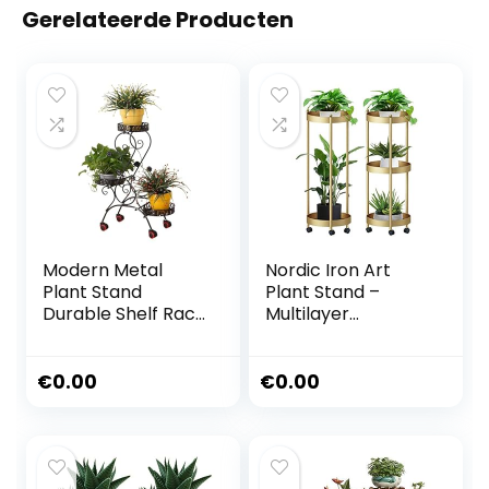
Gerelateerde Producten
Modern Metal
Nordic Iron Art
Plant Stand
Plant Stand –
Durable Shelf Rack
Multilayer
With Wheels
Verplaatsbare
Indoor Outdoor
Display Pots
Flower Rack 3 Tier
Houder –
€
0.00
€
0.00
Corner Flower Pot
Waterdichte
Holder Stands
Balkon Scindapsus
French Tiered
Bonsai Plank, 2
Wrought Iron P
Stijlen