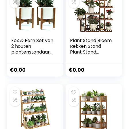
Fox & Fern Set van
Plant Stand Bloem
2 houten
Rekken Stand
plantenstandaard
Plant Stand
met plantenpot
Planter Bloempot
voor binnen,
Houder
plantenstandaard
Ingemaakte Rack
€
0.00
€
0.00
s en
Stands voor Indoor
plantenpotten
Outdoor Tuin Patio
voor
Woonkamer
thuis/kantoren,
Bonsai Decoratie
stevige
Display Plank
ecologische
90CM
plantenpotstanda
ard, eenvoudig te
monteren