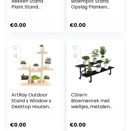
Rekken Stand
Bloempot Stand
Plant Stand
Opslag Planken
Planter Bloempot
Smeedijzeren
Houder
Bloempothouder
Ingemaakte Rack
Potted Rack
€
0.00
€
0.00
Stands voor Indoor
Kruidplank Nordic
Outdoor Tuin Patio
Planken Bloempot
Woonkamer
Home Decor voor
Bonsai Decoratie
Indoor Balkon
Display Plank
Woonkamer
90CM
Indoor
ArtRay Outdoor
CStern
Stand s Window s
Bloemenrek met
Desktop Houten
wieltjes, metalen
Bloempot Stand
bloemenstandaar
Indoor Balkon
d, 2 etages,
Vrijstaande Plant
bloementrap,
€
0.00
€
0.00
Stand Kantoor
zwart, plantenrek,