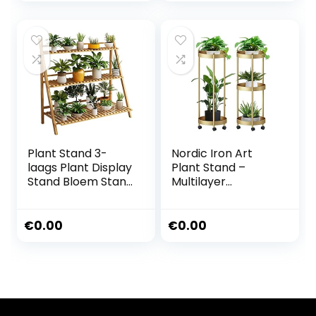
Bureau2 Stijlen
plantentrap,
bloemenbank,
plantenstandaard,
plantenrek voor
binnen en buiten,
tuin, balkon,
Plant Stand 3-
Nordic Iron Art
laags Plant Display
Plant Stand –
Stand Bloem Stand
Multilayer
Bamboe Frame
Verplaatsbare
Bloem
Display Pots
Trappenkast
Houder –
€
0.00
€
0.00
Balkon Vouwen
Waterdichte
Frame Bloem Pot
Balkon Scindapsus
Opslag Rack
Bonsai Plank, 2
(Breedte Kleur)
Stijlen
Multilayer