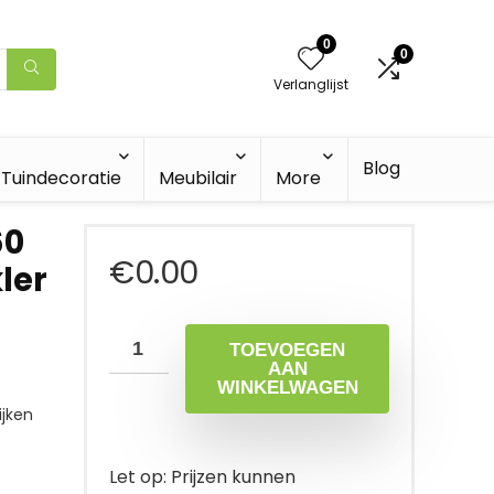
0
0
Verlanglijst
Blog
Tuindecoratie
Meubilair
More
60
€
0.00
ler
TOEVOEGEN
AAN
WINKELWAGEN
jken
Let op: Prijzen kunnen