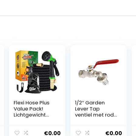
Flexi Hose Plus
1/2″ Garden
Value Pack!
Lever Tap
Lichtgewicht
ventiel met rode
uitbreidbare
greep en
tuinslang – 8
metalen slang
functies
Plug Outdoor Bib
€
0.00
€
0.00