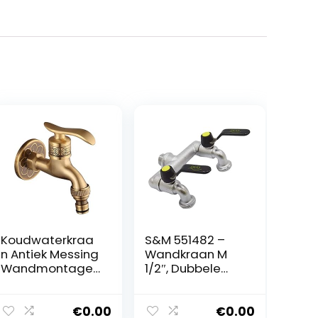
Koudwaterkraa
S&M 551482 –
n Antiek Messing
Wandkraan M
Wandmontage
1/2″, Dubbele
Hendel Handvat
Uitlaat met 3/4″
Wasmachine
Sleutel
Kraan voor
€
0.00
€
0.00