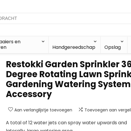
aiers en
ren
Handgereedschap
Opslag
Restokki Garden Sprinkler 3
Degree Rotating Lawn Sprink
Gardening Watering System
Accessory
Aan verlanglijstje toevoegen
Toevoegen aan vergeli
A total of 12 water jets can spray water upwards and
laterally, large watering area.