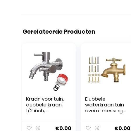
Gerelateerde Producten
Kraan voor tuin,
Dubbele
dubbele kraan,
waterkraan tuin
1/2 inch,
overal messing
kogelkraan voor
met bevestiging
tuin, waterkraan,
vorstbestendig
wandmontage,
met adapter
€
0.00
€
0.00