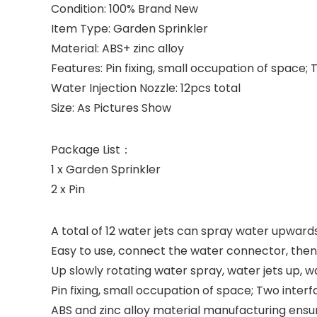
Condition: 100% Brand New
Item Type: Garden Sprinkler
Material: ABS+ zinc alloy
Features: Pin fixing, small occupation of space
Water Injection Nozzle: 12pcs total
Size: As Pictures Show
Package List：
1 x Garden Sprinkler
2 x Pin
A total of 12 water jets can spray water upwards
Easy to use, connect the water connector, then 
Up slowly rotating water spray, water jets up, wate
Pin fixing, small occupation of space; Two inte
ABS and zinc alloy material manufacturing ensu