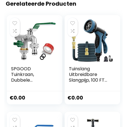
Gerelateerde Producten
SPGOOD
Tuinslang
Tuinkraan,
Uitbreidbare
Dubbele
Slangpijp, 100 FT
Uitloopkraan 3/4
Uitbreidbare
inch, Gemaakt Van
Tuinslang Anti-
Messing, Roest- en
Leak Slang Pijpen
€
0.00
€
0.00
Vorstbestendig,
met 10 Modi
met 2x 3/4 Inch
Waterspuitpistool
Uitlaten, 1x
voor Tuin (30m)
Rolafdichtband,
Dubbele