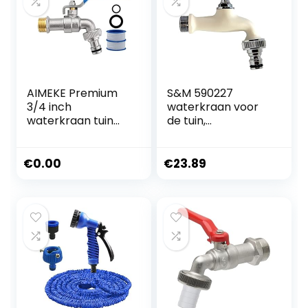
Aansluiting En
Slangtule Voor,
Wasmachine
(groente)
AIMEKE Premium
S&M 590227
3/4 inch
waterkraan voor
waterkraan tuin
de tuin,
messing
verstelbaar, ½
kogelkraan buiten
inch, wit met
vorstbestendige
automatische
€
0.00
€
23.89
tapkraan met 1
slangaansluiting
slangaansluitingen
voor Colortaps
+ 2
trommelafdichtba
nd voor tuin
wasmachine
regenton