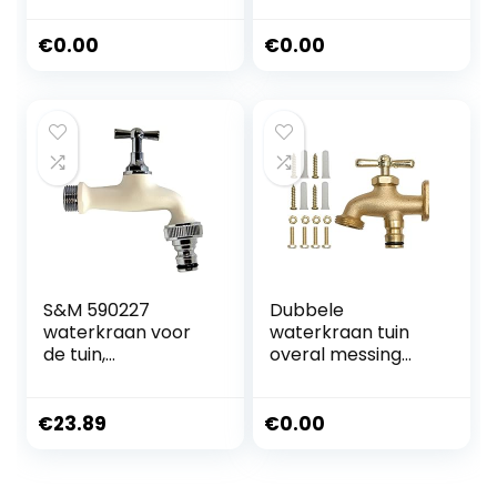
Outdoor Bib Tap
BSP draad
€
0.00
€
0.00
S&M 590227
Dubbele
waterkraan voor
waterkraan tuin
de tuin,
overal messing
verstelbaar, ½
met bevestiging
inch, wit met
vorstbestendig
automatische
met adapter voor
€
23.89
€
0.00
slangaansluiting
tuinslang en
voor Colortaps
schroefdraad
dubbele