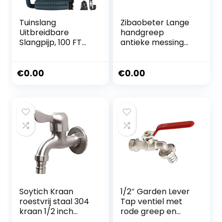
Tuinslang
Zibaobeter Lange
Uitbreidbare
handgreep
Slangpijp, 100 FT
antieke messing
Uitbreidbare
kraan koud water
Tuinslang Anti-
kraan badkamer
Leak Slang Pijpen
mop zwembad
€
0.00
€
0.00
met 10 Modi
wasmachine tuin
Waterspuitpistool
decoratie tuin
voor Tuin (30m)
slang kraan
Soytich Kraan
1/2″ Garden Lever
roestvrij staal 304
Tap ventiel met
kraan 1/2 inch
rode greep en
(kraan 09)
metalen slang Plug