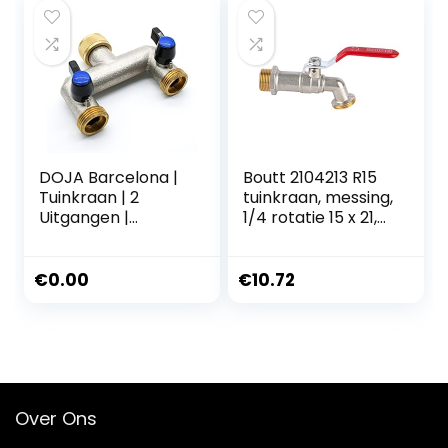
voor tuinieren,
tuinslangen –
irrigatie,
Inclusief draagtas
autowassen,
en haak voor
huisdier, blauw
eenvoudige opslag
zwart
(15
DOJA Barcelona |
Boutt 2104213 R15
Tuinkraan | 2
tuinkraan, messing,
Uitgangen |
1/4 rotatie 15 x 21,
Dubbele Tuinkraan
sproeikop 20 x 27
| Afleidingsslang
3/4 | Messing
€
0.00
€
10.72
Waterkraan 2 Weg
Afleiding Slang
Adapter | Dubbele
buitenkraanaanslui
ting voor tuin
Over Ons