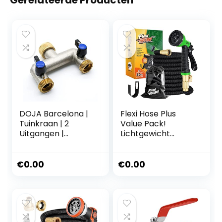
Gerelateerde Producten
DOJA Barcelona |
Flexi Hose Plus
Tuinkraan | 2
Value Pack!
Uitgangen |
Lichtgewicht
Dubbele Tuinkraan
uitbreidbare
| Afleidingsslang
tuinslang – 8
3/4 | Messing
functies
€
0.00
€
0.00
Waterkraan 2 Weg
spuitpistool – No-
Afleiding Slang
Kink Flexibiliteit –
Adapter | Dubbele
Extra sterkte
buitenkraanaanslui
tuinslangen –
ting voor tuin
Inclusief draagtas