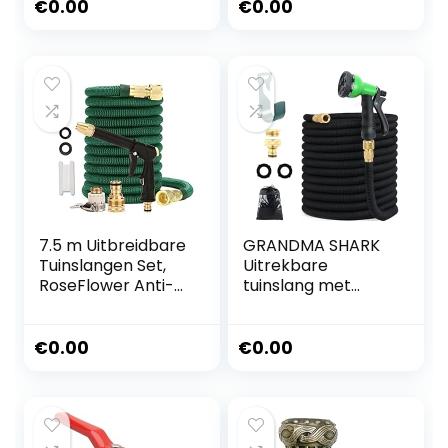
Leak Slang Pijpen
€
0.00
€
0.00
met 10 Modi
Waterspuitpistool
voor Tuin (30m)
7.5 m Uitbreidbare
GRANDMA SHARK
Tuinslangen Set,
Uitrekbare
RoseFlower Anti-
tuinslang met
knik Uitrekbare
waterpistool 8
Flexibele Tuin
modi, verbeterd,
Waterslang met
duurzaam 3450D
€
0.00
€
0.00
Slangpijp
weefsel,
Spuitpistool, 1/2”
verbindingsstukke
en 3/4” Messing
n van massief
Connectoren –
messing,
Irrigatie
tuinslanghaspel,