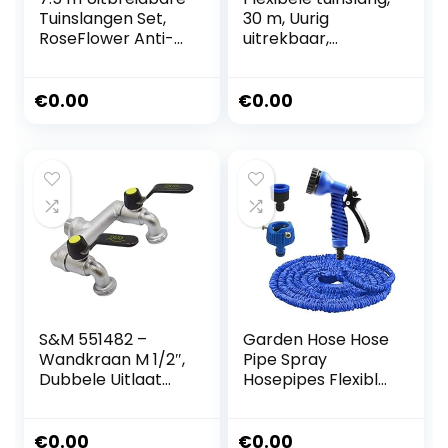
Tuinslangen Set,
30 m, Uurig
RoseFlower Anti-
uitrekbaar,
knik Uitrekbare
waterslangset
Flexibele Tuin
met 1/2 inch, 3/8
Waterslang met
inch messing
€
0.00
€
0.00
Slangpijp
aansluiting, 10 modi
Spuitpistool, 1/2”
hogedruk
en 3/4” Messing
handmondstuk
Connectoren –
voor tuinieren,
Irrigatie
irrigatie,
schoonmaken
autowassen,
Garden Hose Pipe
huisdier, blauw
zwart
S&M 551482 –
Garden Hose Hose
Wandkraan M 1/2″,
Pipe Spray
Dubbele Uitlaat
Hosepipes Flexible
met 3/4″ Sleutel
Hose Tuinslang
Expandeerbare
Magische Flexibele
€
0.00
€
0.00