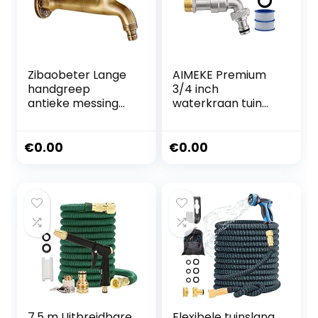
Zibaobeter Lange
AIMEKE Premium
handgreep
3/4 inch
antieke messing
waterkraan tuin
kraan koud water
messing
kraan badkamer
kogelkraan buiten
mop zwembad
vorstbestendige
€
0.00
€
0.00
wasmachine tuin
tapkraan met 1
decoratie tuin
slangaansluitingen
slang kraan
+ 2
trommelafdichtba
nd voor tuin
wasmachine
regenton
7.5 m Uitbreidbare
Flexibele tuinslang,