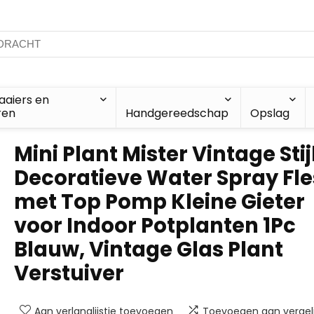
aiers en
ren
Handgereedschap
Opslag
Mini Plant Mister Vintage Stij
Decoratieve Water Spray Fle
met Top Pomp Kleine Gieter
voor Indoor Potplanten 1Pc
Blauw, Vintage Glas Plant
Verstuiver
Aan verlanglijstje toevoegen
Toevoegen aan vergeli