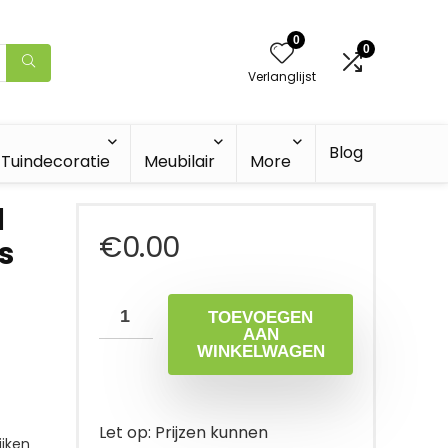
0
0
Verlanglijst
Blog
Tuindecoratie
Meubilair
More
l
€
0.00
s
TOEVOEGEN
AAN
WINKELWAGEN
Let op: Prijzen kunnen
jken