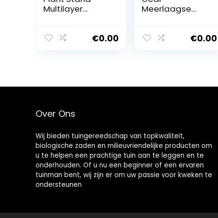
Multilayer
Meerlaagse
Verplaatsbare
bloempot pot
Display Pots
standaard rek
Houder –
van grenenhout
€
0.00
€
0.00
Waterdichte
pothouder rek
Balkon
bonsai-display
Scindapsus
tuin patio
Bonsai Plank, 2
balkon,
Stijlen
woonkamer,
voorraad rek,
holle planken
Over Ons
Wij bieden tuingereedschap van topkwaliteit,
biologische zaden en milieuvriendelijke producten om
u te helpen een prachtige tuin aan te leggen en te
onderhouden. Of u nu een beginner of een ervaren
tuinman bent, wij zijn er om uw passie voor kweken te
ondersteunen