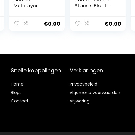
Multilayer
Stands Plant
Ontwerp Bloem
Display Stand
Pot Trappenkast
Houten Pot Plank
Plant Ladder
Opbergrek
€
0.00
€
0.00
Stand
Buiten Binnen
Tuinplanthouder
Multi-layer
Opbergrek voor
Houder Bloem
Binnen en Buiten
Trappen
– Donker Bruin
(L55xB25xH91cm
Multilayer
) Multilayer
Snelle koppelingen
Verklaringen
Home
Privacybeleid
Blog
s
Algemene voorwaarden
Contact
Vrijwaring