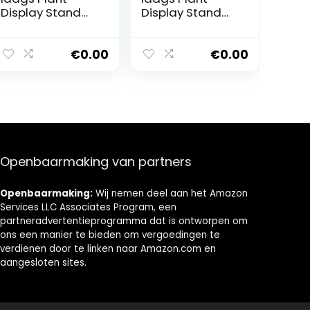
Display Stand
Display Stand
Bloem Stand
Bloem Stand
Bamboe Frame
Bamboe Frame
Bloem
Bloem
€
0.00
€
0.00
Trappenkast
Trappenkast
Balkon Vouwen
Balkon Vouwen
Frame Bloem
Frame Bloem
Pot Opslag Rack
Pot Opslag Rack
(Breedte Kleur)
(Breedte Kleur)
Multilayer
Multilayer
Openbaarmaking van partners
Openbaarmaking:
Wij nemen deel aan het Amazon
Services LLC Associates Program, een
partneradvertentieprogramma dat is ontworpen om
ons een manier te bieden om vergoedingen te
verdienen door te linken naar Amazon.com en
aangesloten sites.